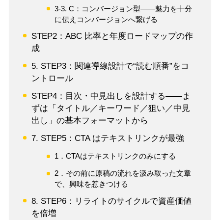
3-3. C：コンバージョン型――魅力を十分
に伝えコンバージョンへ繋げる
STEP2：ABC 比率と年度ロードマップの作
成
5. STEP3：関連導線設計で“読む順番”をコ
ントロール
STEP4：目次・中見出しを設計する――ま
ずは「タイトル／キーワード／狙い／中見
出し」の基本フォーマットから
7. STEP5：CTA はテキストリンクが最強
1．CTAはテキストリンクのみにする
2．その前に原稿の流れを汲み取った文章
で、興味を惹きつける
8. STEP6：リライトのサイクルで資産価値
を倍増