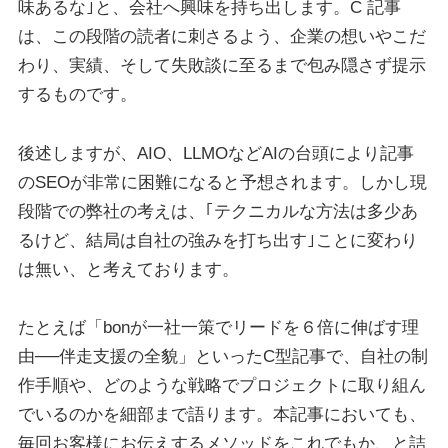
味あるな｣と、会社へ興味を持ち出します。C 記事
は、この段階の読者に刺さるよう、企業の想いやこだ
わり、実績、そして失敗談に至るまで包み隠さず提示
するものです。
後述しますが、AIO、LLMOなどAIの台頭により記事
のSEOが非常に困難になると予想されます。しかし現
段階での弊社の考えは、｢テクニカルな方法は多少あ
るけど、結局は自社の強みを打ち出す｣ことに変わり
は無い、と考えております。
たとえば「bonが一社一策でリードを６倍に伸ばす理
由──伴走支援の全貌」といったC型記事で、自社の制
作手順や、どのような戦略でプロジェクトに取り組ん
でいるのかを細部まで語ります。本記事においても、
毎回お客様にお伝えするメソッドをこれでもか、と詰